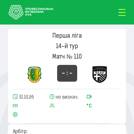
Перша ліга
14-й тур
Матч № 110
– : –
31.10.26
не визнач.
Арбітр: