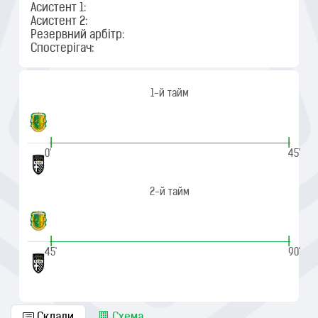
Асистент 1:
Асистент 2:
Резервний арбітр:
Спостерігач:
1-й тайм
|
|
0'
45'
2-й тайм
|
|
45'
90'