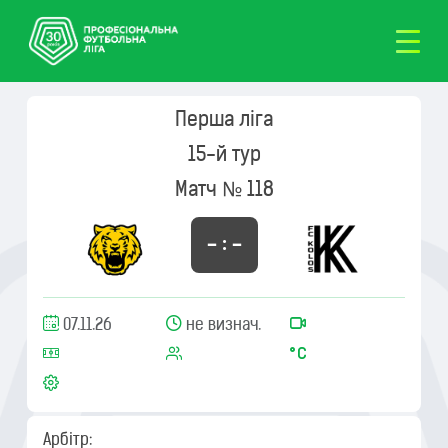
Перша ліга
15-й тур
Матч № 118
– : –
07.11.26
не визнач.
Арбітр: