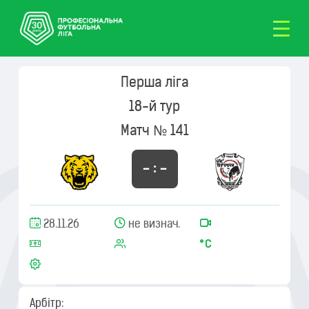
Перша ліга
18-й тур
Матч № 141
– : –
28.11.26
не визнач.
Арбітр: