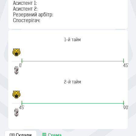
Асистент 1:
Асистент 2:
Резервний арбітр:
Спостерігач:
1-й тайм
|
|
0'
45'
2-й тайм
|
|
45'
90'