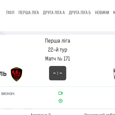
ПФЛ
ПЕРША ЛІГА
ДРУГА ЛІГА А
ДРУГА ЛІГА Б
НОВИНИ
Перша ліга
22-й тур
Матч № 171
ль
– : –
 визнач.