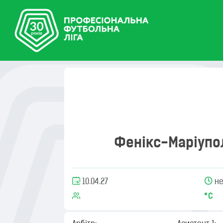
Фенікс-Маріупо
10.04.27
не