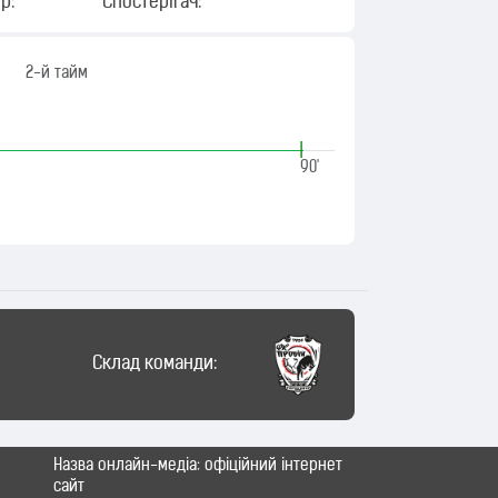
р:
Спостерігач:
2-й тайм
|
90'
Склад команди:
Назва онлайн-медіа: офіційний інтернет
сайт