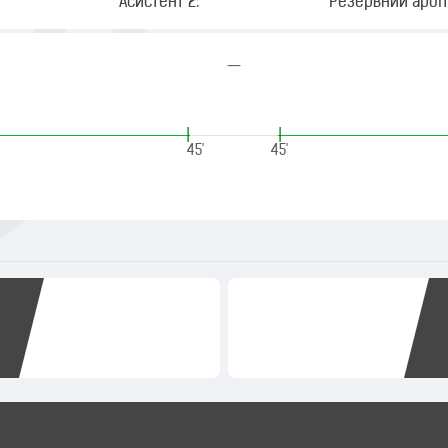
Асистент 2:
Резервний арбіт
—
|
|
45'
45'