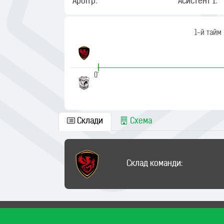
Арбітр:
Асистент 1:
1-й тайм
|
0'
Склади
Схема
Склад команди: