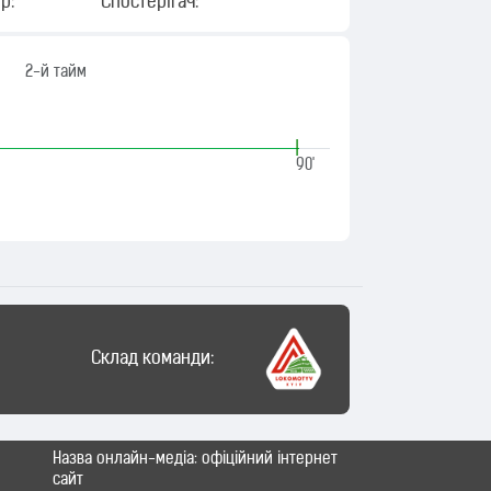
р:
Спостерігач:
2-й тайм
|
90'
Склад команди:
Назва онлайн-медіа: офіційний інтернет
сайт