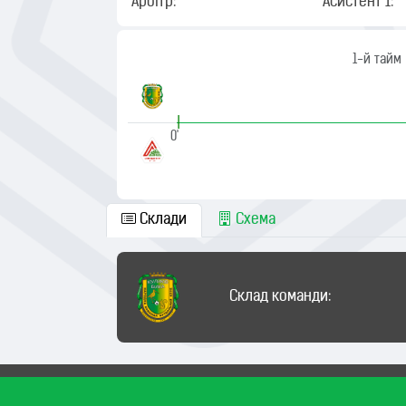
Арбітр:
Асистент 1:
1-й тайм
|
0'
Склади
Схема
Склад команди: