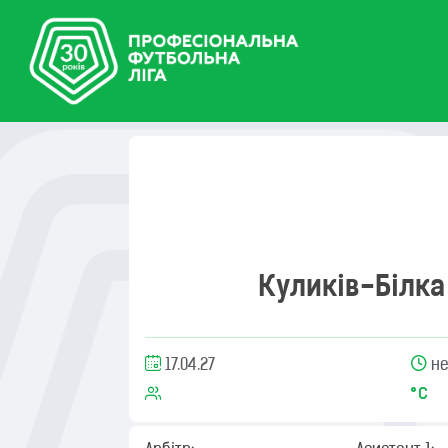
Куликів-Білка
17.04.27
не