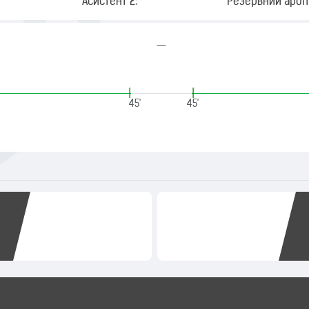
Асистент 2:
Резервний арбіт
—
|
|
45'
45'