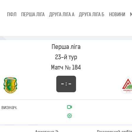
ПФЛ
ПЕРША ЛІГА
ДРУГА ЛІГА А
ДРУГА ЛІГА Б
НОВИНИ
Перша ліга
23-й тур
Матч № 184
– : –
 визнач.