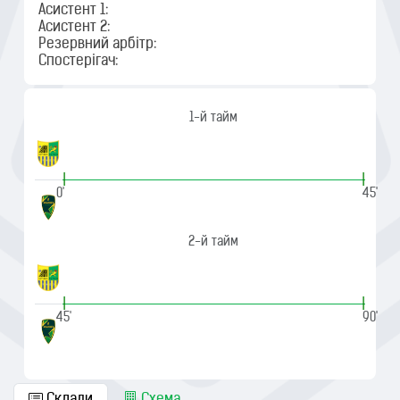
Асистент 1:
Асистент 2:
Резервний арбітр:
Спостерігач:
1-й тайм
|
|
0'
45'
2-й тайм
|
|
45'
90'