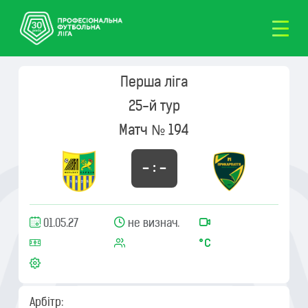
Перша ліга
25-й тур
Матч № 194
– : –
01.05.27
не визнач.
Арбітр: