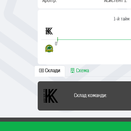
Арбітр:
Асистент 1:
1-й тайм
|
0'
Склади
Схема
Склад команди: