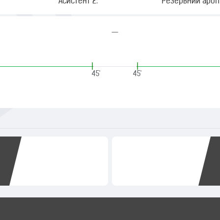
Асистент 2:
Резервний арбіт
—
|
|
45'
45'