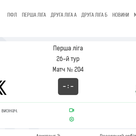
ПФЛ
ПЕРША ЛІГА
ДРУГА ЛІГА А
ДРУГА ЛІГА Б
НОВИНИ
Перша ліга
26-й тур
Матч № 204
– : –
 визнач.