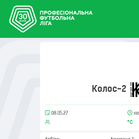
Колос-2
08.05.27
не