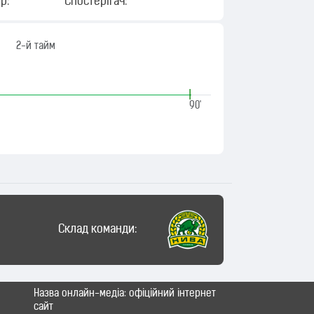
р:
Спостерігач:
2-й тайм
|
90'
Склад команди:
Назва онлайн-медіа: офіційний інтернет
сайт