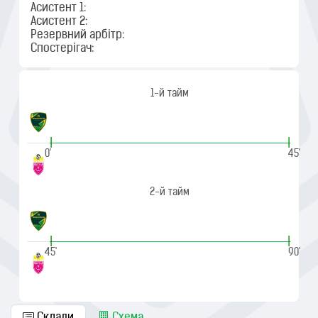
Асистент 1:
Асистент 2:
Резервний арбітр:
Спостерігач:
1-й тайм
|
|
0'
45'
2-й тайм
|
|
45'
90'