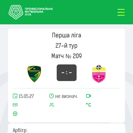
Перша ліга
27-й тур
Матч № 209
– : –
15.05.27
не визнач.
Арбітр: