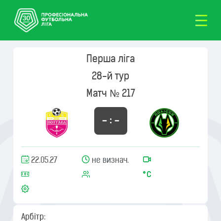
Перша ліга
28-й тур
Матч № 217
– : –
22.05.27
не визнач.
Арбітр: