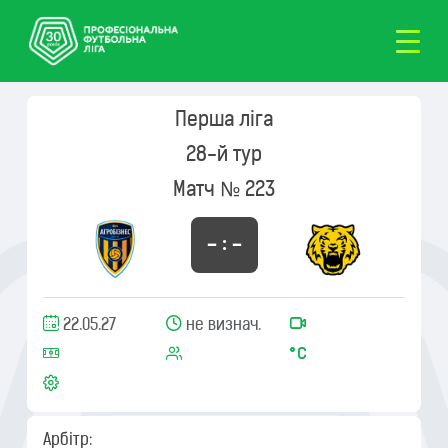
Перша ліга
28-й тур
Матч № 223
– : –
22.05.27
не визнач.
Арбітр: