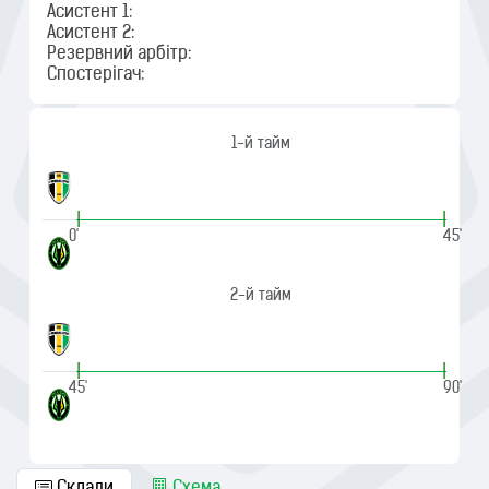
Асистент 1:
Асистент 2:
Резервний арбітр:
Спостерігач:
1-й тайм
|
|
0'
45'
2-й тайм
|
|
45'
90'