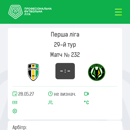
Перша ліга
29-й тур
Матч № 232
– : –
28.05.27
не визнач.
Арбітр: