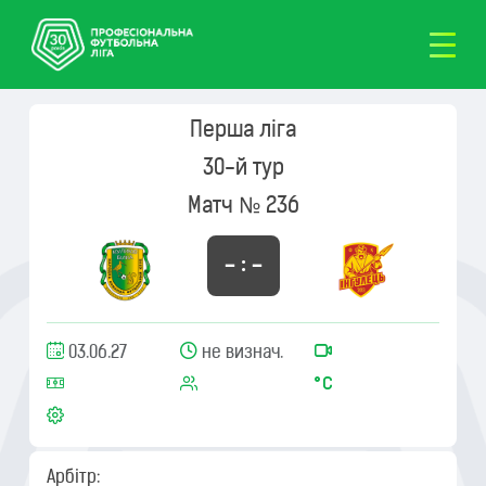
Перша ліга
30-й тур
Матч № 236
– : –
03.06.27
не визнач.
Арбітр: