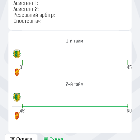
Асистент 1:
Асистент 2:
Резервний арбітр:
Спостерігач:
1-й тайм
|
|
0'
45'
2-й тайм
|
|
45'
90'