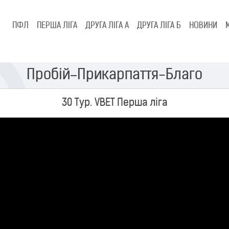
ПФЛ
ПЕРША ЛІГА
ДРУГА ЛІГА А
ДРУГА ЛІГА Б
НОВИНИ
Пробій–Прикарпаття-Благо
30 Тур. VBET Перша ліга