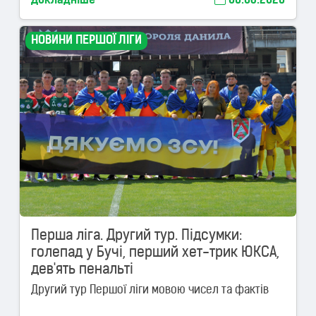
Докладніше
06.08.2026
НОВИНИ ПЕРШОЇ ЛІГИ
Перша ліга. Другий тур. Підсумки:
голепад у Бучі, перший хет-трик ЮКСА,
дев'ять пенальті
Другий тур Першої ліги мовою чисел та фактів