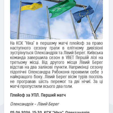
На КСК "Ніка" в першому матчі плейоф за право
наступного сезону грати в елітному дивізіоні
зустрінуться Олександрія та Лівий Берег. Київська
команда завершила сезон в VBET Першій лізі на
третьому місці. Від другого місця Лівий Берег
відстав на два залікові пункти. Наприкінці сезону
підопічні Олександра Рябоконя проявили себе з
найкращого боку. Лівий Берег вісім турів поспіль
не програвав: шість перемог та дві нічиї. За ці
матчі пропустили всього два голи.
Плейоф за УПЛ. Перший матч
Олександрія - Лівий Берег