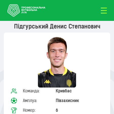
Підгурський Денис Степанович
Команда:
Кривбас
Амплуа:
Півзахисник
Номер:
6