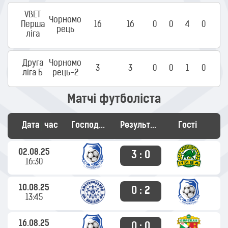
VBET
Чорномо
Перша
16
16
0
0
4
0
рець
ліга
Друга
Чорномо
3
3
0
0
1
0
ліга Б
рець-2
Матчі футболіста
Дата
час
Господарі
Результат
Гості
02.08.25
3 : 0
16:30
10.08.25
0 : 2
13:45
16.08.25
0 : 0