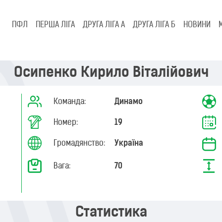
ПФЛ
ПЕРША ЛІГА
ДРУГА ЛІГА А
ДРУГА ЛІГА Б
НОВИНИ
Осипенко Кирило Віталійович
Команда:
Динамо
Номер:
19
Громадянство:
Україна
Вага:
70
Статистика