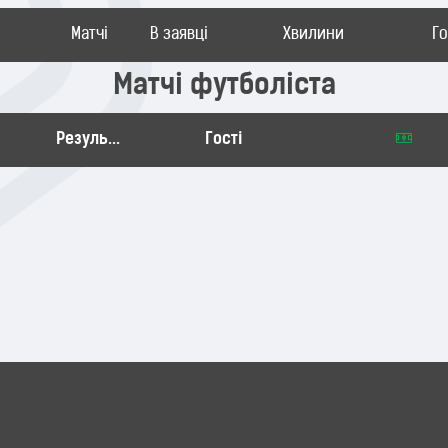
Матчі
В заявці
Хвилини
Г
Матчі футболіста
Результат
Гості