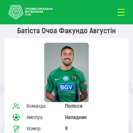
Батіста Очоа Факундо Августін
Команда:
Полісся
Амплуа:
Нападник
Номер:
9