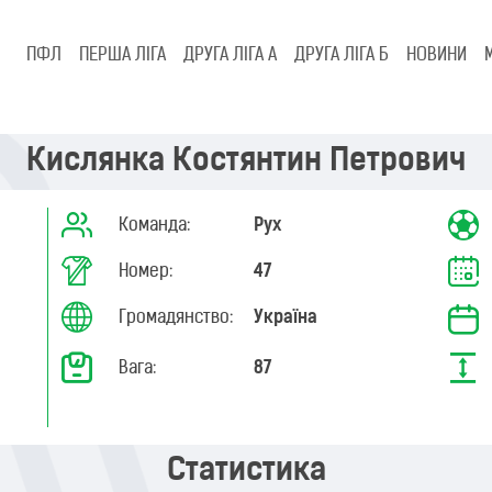
ПФЛ
ПЕРША ЛІГА
ДРУГА ЛІГА А
ДРУГА ЛІГА Б
НОВИНИ
Кислянка Костянтин Петрович
Команда:
Рух
Номер:
47
Громадянство:
Україна
Вага:
87
Статистика