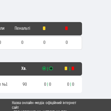
оли
Пенальті
0
0
0
0
Хв.
|
|
е №1
90
0
|
0
0
|
0
Назва онлайн-медіа: офіційний інтернет
сайт