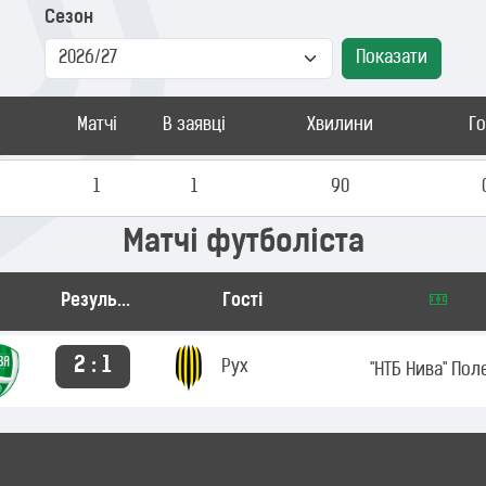
Сезон
Показати
Матчі
В заявці
Хвилини
Г
1
1
90
Матчі футболіста
Результат
Гості
2 : 1
Рух
"НТБ Нива" Пол