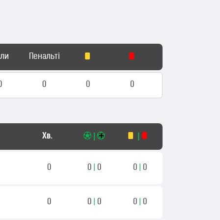
оли
Пенальті
0
0
0
0
Хв.
|
|
0
0
|
0
0
|
0
0
0
|
0
0
|
0