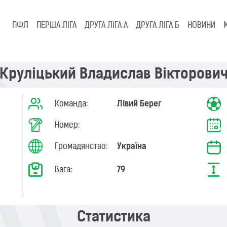
ПФЛ
ПЕРША ЛІГА
ДРУГА ЛІГА А
ДРУГА ЛІГА Б
НОВИНИ
Круліцький Владислав Вікторови
Команда:
Лівий Берег
Номер:
Громадянство:
Україна
Вага:
79
Статистика