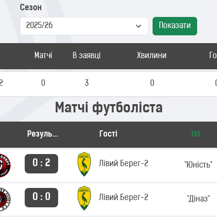
Сезон
Показати
Матчі
В заявці
Хвилини
Г
2
0
3
0
Матчі футболіста
Результат
Гості
0 : 2
Лівий Берег-2
"Юність"
0 : 0
Лівий Берег-2
"Діназ"