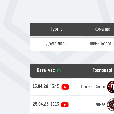
Турнір
Команда
Друга ліга Б
Лівий Берег-
Дата
час
Господарі
13.04.26
13:45
Гірник-Cпорт
25.04.26
12:15
Діназ