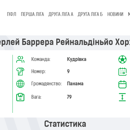
ПФЛ
ПЕРША ЛІГА
ДРУГА ЛІГА А
ДРУГА ЛІГА Б
НОВИНИ
ерлей Баррера Рейнальдіньйо Хор
Команда:
Кудрівка
Номер:
9
Громадянство:
Панама
Вага:
79
Статистика