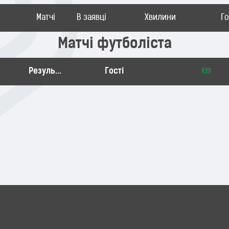
Матчі
В заявці
Хвилини
Г
Матчі футболіста
Результат
Гості