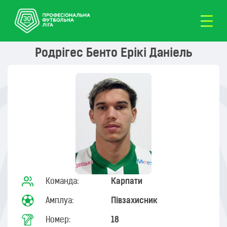
Родрігес Бенто Ерікі Даніель
Команда:
Карпати
Амплуа:
Півзахисник
Номер:
18