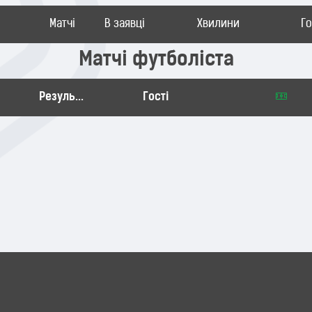
Матчі
В заявці
Хвилини
Г
Матчі футболіста
Результат
Гості