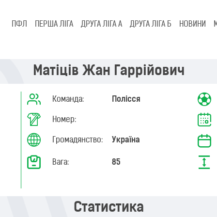
ПФЛ
ПЕРША ЛІГА
ДРУГА ЛІГА А
ДРУГА ЛІГА Б
НОВИНИ
Матіців Жан Гаррійович
Команда:
Полісся
Номер:
Громадянство:
Україна
Вага:
85
Статистика