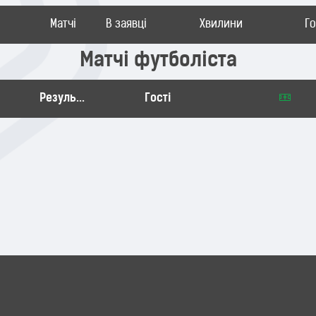
Матчі
В заявці
Хвилини
Г
Матчі футболіста
Результат
Гості