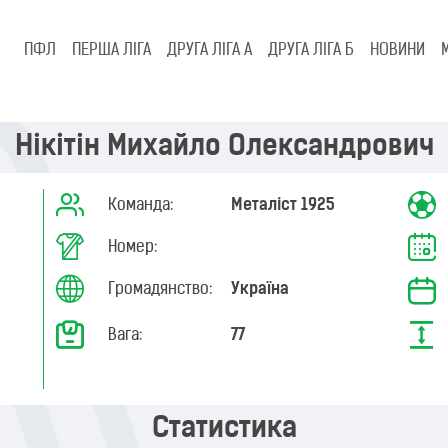
ПФЛ
ПЕРША ЛІГА
ДРУГА ЛІГА А
ДРУГА ЛІГА Б
НОВИНИ
Нікітін Михайло Олександрович
Команда:
Металіст 1925
Номер:
Громадянство:
Україна
Вага:
77
Статистика