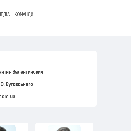
МЕДІА
КОМАНДИ
янтин Валентинович
 О. Бутовського
.com.ua