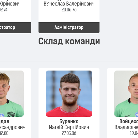
Юрійович
В'ячеслав Валерійович
02.74
20.06.76
стратор
Адміністратор
Склад команди
йдал
Буренко
Войцех
ксандрович
Матвій Сергійович
Владислав
02.00
27.05.06
19.0