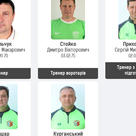
льчук
Стойко
Прих
 Макарович
Дмитро Вікторович
Сергій М
09.70
03.02.75
02.0
Тренер з
енер
Тренер воротарів
підго
вшар
Курганський