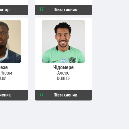
17
ротар
Півзахисник
уезе
Чідомере
 Чісом
Алекс
3.02
12.08.02
77
исник
Півзахисник