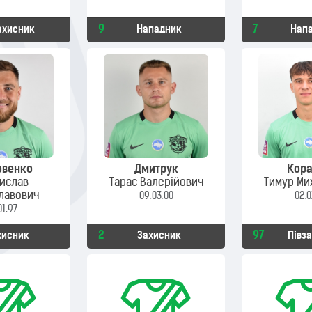
9
7
ахисник
Нападник
Нап
овенко
Дмитрук
Кора
ислав
Тарас Валерійович
Тимур Ми
лавович
09.03.00
02.0
01.97
2
97
хисник
Захисник
Півз