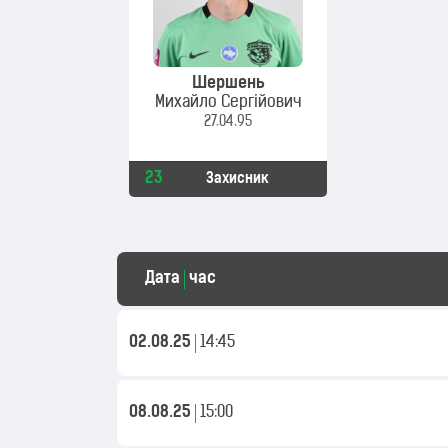
Шершень
Михайло Сергійович
27.04.95
23
Захисник
Дата
час
02.08.25
14:45
08.08.25
15:00