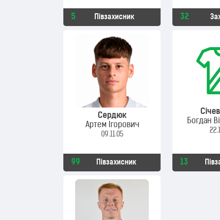
5
32
Півзахисник
За
Січе
Сердюк
Богдан В
Артем Ігорович
22.
09.11.05
99
13
Півзахисник
Півз