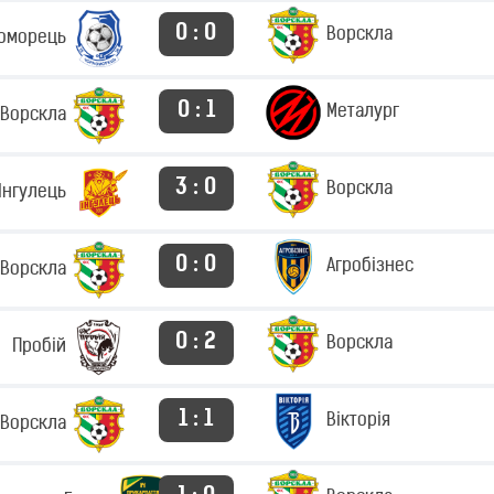
0 : 0
Ворскла
оморець
0 : 1
Металург
Ворскла
3 : 0
Ворскла
Інгулець
0 : 0
Агробізнес
Ворскла
0 : 2
Ворскла
Пробій
1 : 1
Вікторія
Ворскла