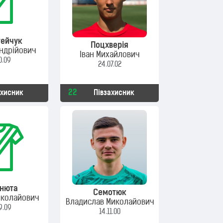
тейчук
Поцхверія
ндрійович
Іван Михайлович
0.09
24.07.02
22
ахисник
Півзахисник
нюта
Семотюк
иколайович
Владислав Миколайович
9.09
14.11.00