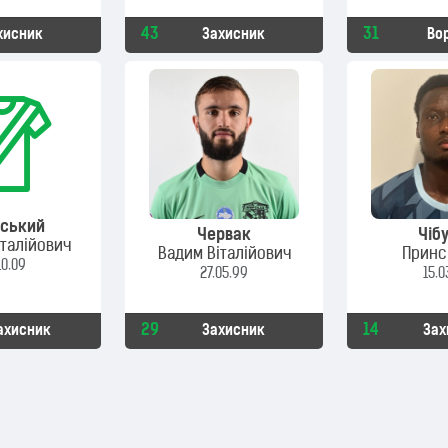
43
31
хисник
Захисник
Во
вський
Червак
Чіб
італійович
Вадим Віталійович
Принс
10.09
27.05.99
15.0
29
14
ахисник
Захисник
Зах