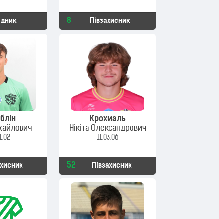
8
адник
Півзахисник
блін
Крохмаль
хайлович
Нікіта Олександрович
1.02
11.03.06
52
ахисник
Півзахисник