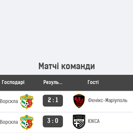
Матчі команди
Господарі
Результат
Гості
2 : 1
Фенікс-Маріуполь
Ворскла
3 : 0
ЮКСА
Ворскла