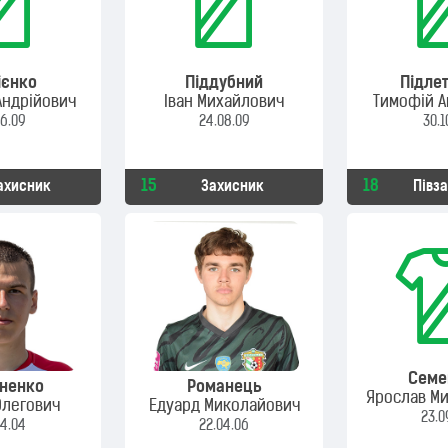
ієнко
Піддубний
Підле
Андрійович
Іван Михайлович
Тимофій А
06.09
24.08.09
30.1
15
18
ахисник
Захисник
Півз
Семе
ненко
Романець
Ярослав М
Олегович
Едуард Миколайович
23.0
04.04
22.04.06