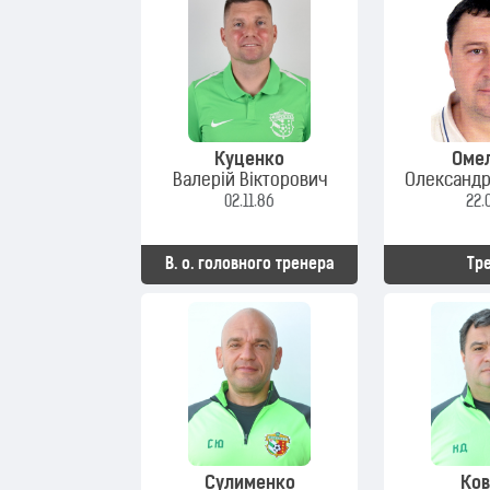
Куценко
Оме
Валерій Вікторович
Олександр
02.11.86
22.
В. о. головного тренера
Тр
Сулименко
Ко