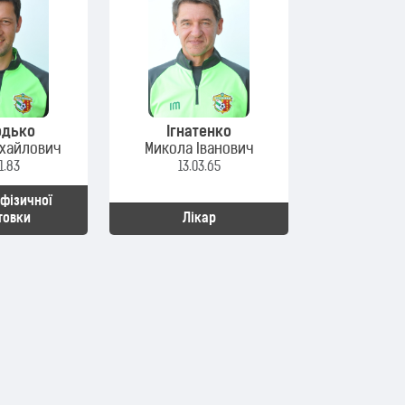
одько
Ігнатенко
ихайлович
Микола Іванович
1.83
13.03.65
 фізичної
товки
Лікар