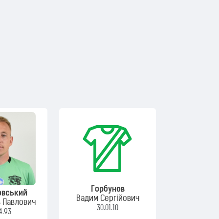
Горбунов
овський
Вадим Сергійович
 Павлович
30.01.10
4.93