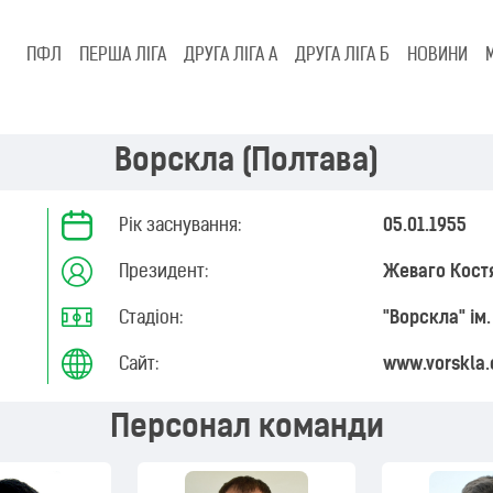
ПФЛ
ПЕРША ЛІГА
ДРУГА ЛІГА А
ДРУГА ЛІГА Б
НОВИНИ
Ворскла (Полтава)
Рік заснування:
05.01.1955
Президент:
Жеваго Кост
Стадіон:
"Ворскла" ім.
Сайт:
www.vorskla
Персонал команди