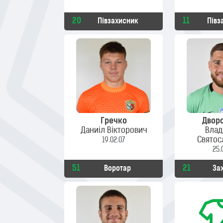
20
11
Півзахисник
Півз
Гречко
Двор
Даниіл Вікторович
Влад
Святос
19.02.07
25.
51
21
Воротар
За