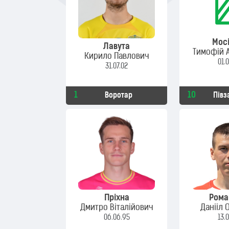
Мос
Лавута
Тимофій 
Кирило Павлович
01.
31.07.02
1
10
Воротар
Півз
Пріхна
Рома
Дмитро Віталійович
Данііл 
06.06.95
13.