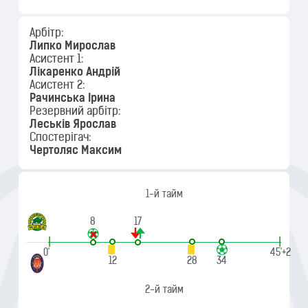
Арбітр:
Липко Мирослав
Асистент 1:
Лікаренко Андрій
Асистент 2:
Рачинська Ірина
Резервний арбітр:
Леськів Ярослав
Спостерігач:
Чертоляс Максим
1-й тайм
8
17
|
|
0'
45'+2
12
28
34
2-й тайм