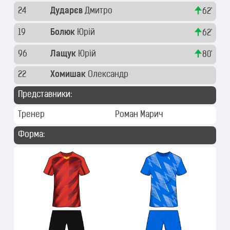
24
Дударєв
Дмитро
62'
19
Болюк
Юрій
62'
96
Лащук
Юрій
80'
22
Хомишак
Олександр
Представники:
Тренер
Роман Марич
Форма: