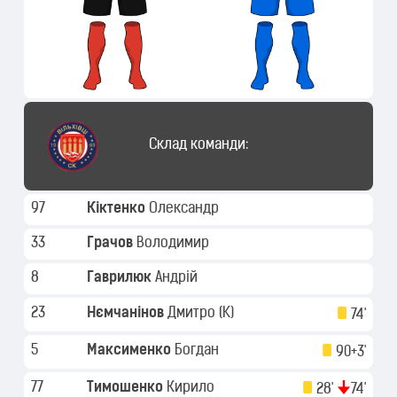
Склад команди:
97
Кіктенко
Олександр
33
Грачов
Володимир
8
Гаврилюк
Андрій
23
Нємчанінов
Дмитро
(K)
74'
5
Максименко
Богдан
90+3'
77
Тимошенко
Кирило
28'
74'