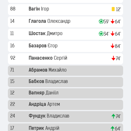
88
Вагін
Ігор
12'
14
Глагола
Олександр
59'
64'
11
Шостак
Дмитро
34'
64'
16
Базаров
Єгор
84'
92
Панасенко
Сергій
74'
71
Абрамов
Михайло
15
Бабков
Владислав
12
Вапняр
Данііл
22
Андріца
Артем
24
Фундук
Владислав
74'
17
Петрик
Андрій
64'