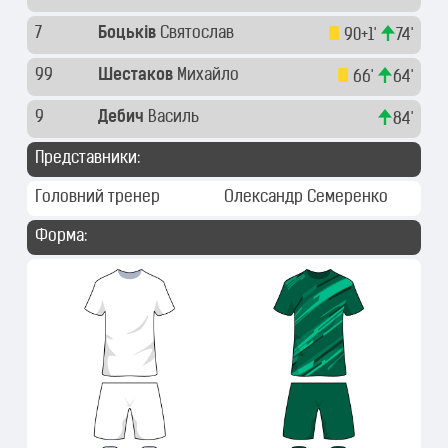
7
Боцьків
Святослав
90+1'
74'
99
Шестаков
Михайло
66'
64'
9
Дебич
Василь
84'
Представники:
Головний тренер
Олександр Семеренко
Форма: