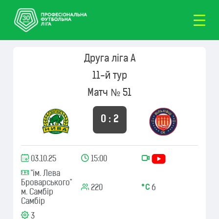
Друга ліга А
11-й тур
Матч № 51
0 : 2
03.10.25
15:00
"ім. Лева
Броварського"
220
6
м. Самбір
Самбір
3