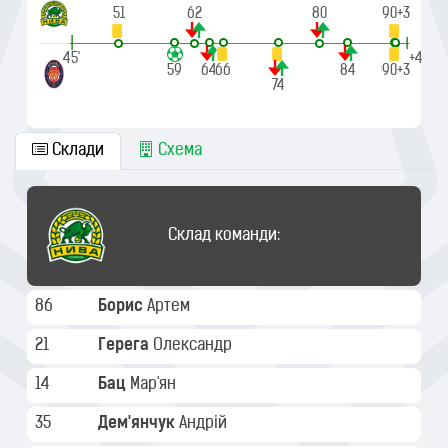
51
62
80
90+3
|
|
45'
90'+4
59
64
66
84
90+1
90+3
74
Склади
Схема
Склад команди:
86
Борис
Артем
21
Герега
Олександр
14
Бац
Мар'ян
35
Дем'янчук
Андрій