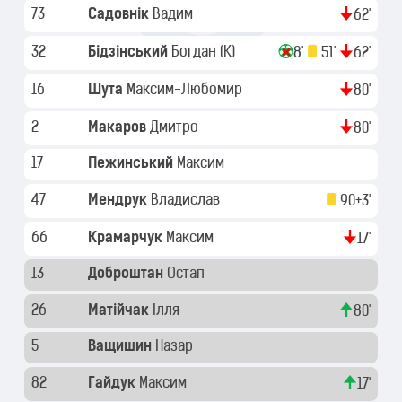
73
Садовнік
Вадим
62'
32
Бідзінський
Богдан
(K)
8'
51'
62'
16
Шута
Максим-Любомир
80'
2
Макаров
Дмитро
80'
17
Пежинський
Максим
47
Мендрук
Владислав
90+3'
66
Крамарчук
Максим
17'
13
Доброштан
Остап
26
Матійчак
Ілля
80'
5
Ващишин
Назар
82
Гайдук
Максим
17'