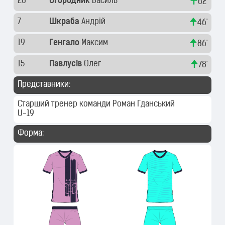
26
Огородник
Василь
62'
7
Шкраба
Андрій
46'
19
Генгало
Максим
86'
15
Павлусів
Олег
78'
Представники:
Старший тренер команди
Роман Гданський
U-19
Форма: