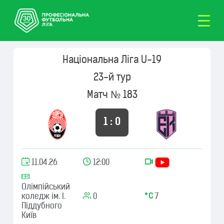
Національна Ліга U-19
23-й тур
Матч № 183
1 : 0
11.04.26
12:00
Олімпійський
коледж ім. І.
0
7
Піддубного
Київ