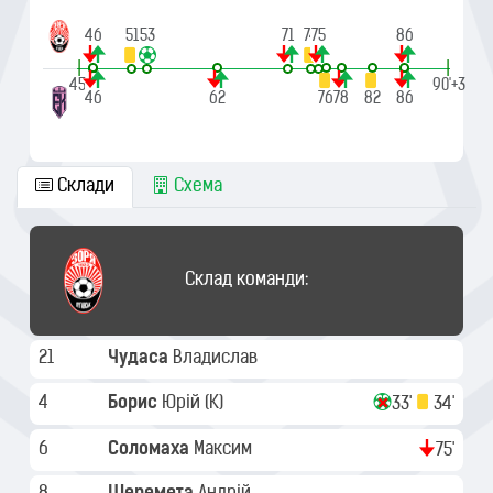
46
51
53
71
74
75
86
|
|
45'
90'+3
46
62
76
78
82
86
Склади
Схема
Склад команди:
21
Чудаса
Владислав
4
Борис
Юрій
(K)
33'
34'
6
Соломаха
Максим
75'