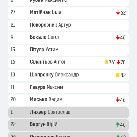
8
Рубан
Максим
(K)
27
Матійчак
Ілля
62'
21
Поворозник
Артур
9
Бокало
Євген
46'
13
Пітула
Устим
16
Сілантьєв
Антон
76'
78'
10
Шопронку
Олександр
82'
11
Гавура
Максим
20
Мисько
Вадим
46'
1
Лихвар
Святослав
22
Вергун
Юрій
46'