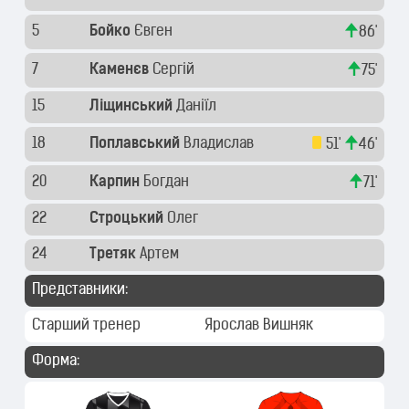
5
Бойко
Євген
86'
7
Каменєв
Сергій
75'
15
Ліщинський
Даніїл
18
Поплавський
Владислав
51'
46'
20
Карпин
Богдан
71'
22
Строцький
Олег
24
Третяк
Артем
Представники:
Старший тренер
Ярослав Вишняк
Форма: