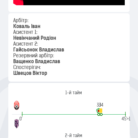
Арбітр:
Коваль Іван
Асистент 1:
Невінчаний Родіон
Асистент 2:
Гайсьонок Владислав
Резервний арбітр:
Ващенко Владислав
Спостерігач:
Швецов Віктор
1-й тайм
33
34
|
|
0'
45'+1
2-й тайм