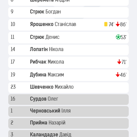
8
Шеремета
Андрій
9
Стрюк
Богдан
10
Ярошенко
Станіслав
74'
86'
11
Стрюк
Денис
53'
14
Лопатін
Нікола
17
Рибчак
Микола
71'
19
Дубина
Максим
46'
23
Шевченко
Михайло
16
Сурдов
Олег
1
Черновський
Ілля
2
Прийма
Назарій
3
Каландадзе
Давід