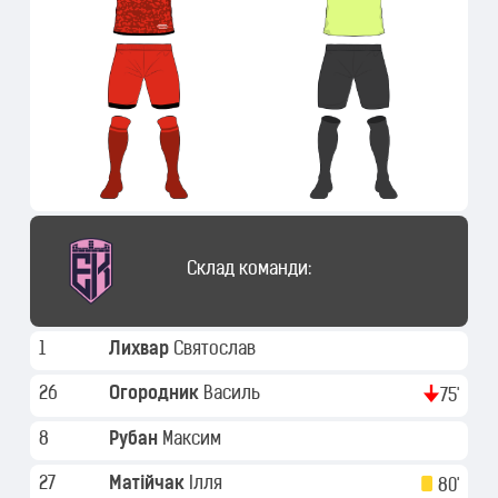
Склад команди:
1
Лихвар
Святослав
26
Огородник
Василь
75'
8
Рубан
Максим
27
Матійчак
Ілля
80'