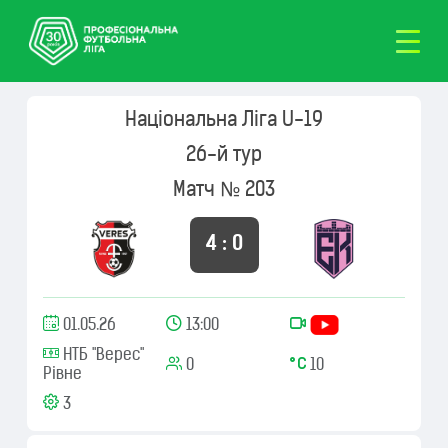
Національна Ліга U-19
26-й тур
Матч № 203
4 : 0
01.05.26
13:00
НТБ "Верес"
0
10
Рівне
3