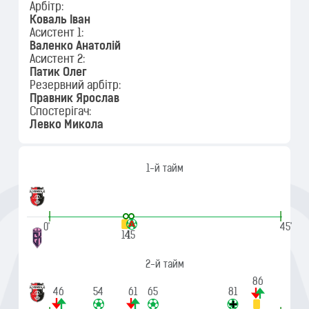
Арбітр:
Коваль Іван
Асистент 1:
Валенко Анатолій
Асистент 2:
Патик Олег
Резервний арбітр:
Правник Ярослав
Спостерігач:
Левко Микола
1-й тайм
|
|
0'
45'
14
15
2-й тайм
86
46
54
61
65
81