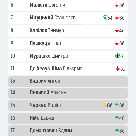
6
Малюта
Євгеній
86'
7
Мігуцький
Станіслав
54'
86'
8
Халілов
Теймур
46'
9
Пушкуца
Ігнат
86'
10
Мурашко
Дмитро
81'
11
Де Хесус Ліма
Гільєрме
61'
13
Видрич
Антон
14
Пилипей
Максим
15
Черкес
Родіон
86'
86'
16
Нійо
Давид
46'
17
Домантович
Вадим
86'