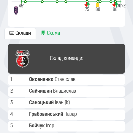
|
|
45'
90'+2
75
80
88
Склади
Схема
Склад команди:
1
Оксененко
Станіслав
2
Сайчишин
Владислав
3
Саноцький
Іван
(K)
4
Грабовенський
Назар
5
Бойчук
Ігор