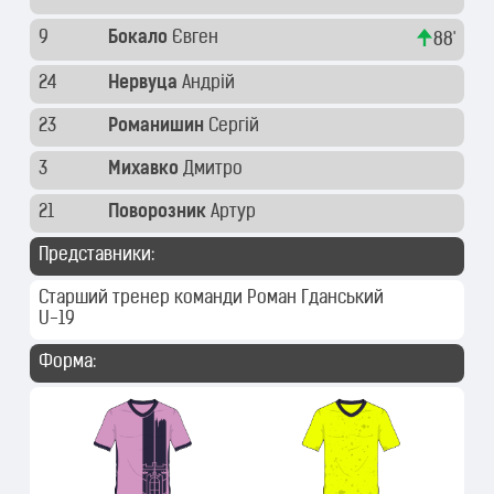
9
Бокало
Євген
88'
24
Нервуца
Андрій
23
Романишин
Сергій
3
Михавко
Дмитро
21
Поворозник
Артур
Представники:
Старший тренер команди
Роман Гданський
U-19
Форма: