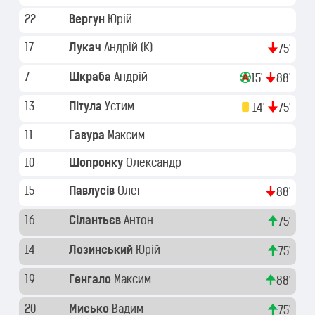
22
Вергун
Юрій
17
Лукач
Андрій
(K)
75'
7
Шкраба
Андрій
15'
88'
13
Пітула
Устим
14'
75'
11
Гавура
Максим
10
Шопронку
Олександр
15
Павлусів
Олег
88'
16
Сілантьєв
Антон
75'
14
Лозинський
Юрій
75'
19
Генгало
Максим
88'
20
Мисько
Вадим
75'