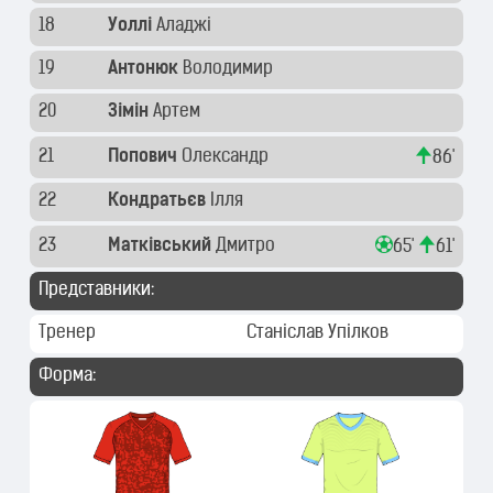
18
Уоллі
Аладжі
19
Антонюк
Володимир
20
Зімін
Артем
21
Попович
Олександр
86'
22
Кондратьєв
Ілля
23
Матківський
Дмитро
65'
61'
Представники:
Тренер
Станіслав Упілков
Форма: