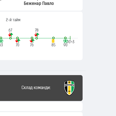
Беженар Павло
2-й тайм
67
78
|
90'+3
63
70
76
85
90
Склад команди: