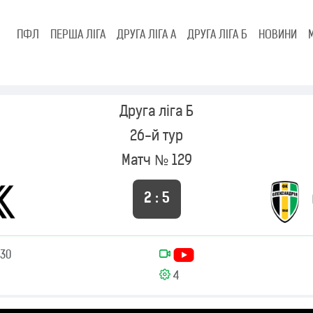
ПФЛ
ПЕРША ЛІГА
ДРУГА ЛІГА А
ДРУГА ЛІГА Б
НОВИНИ
Друга ліга Б
26-й тур
Матч № 129
2 : 5
:30
4