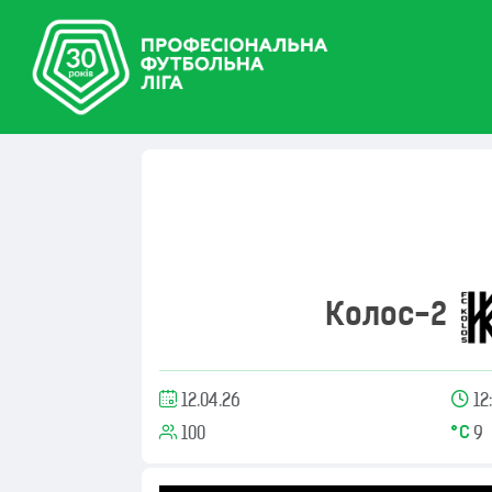
Колос-2
12.04.26
12
100
9