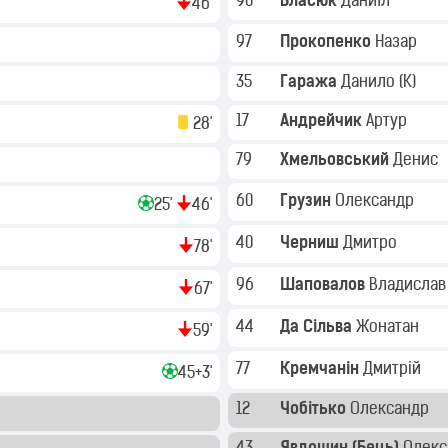
90
Власюк
Даниїл
46'
97
Прокопенко
Назар
35
Гаража
Данило
(K)
17
Андрейчик
Артур
28'
79
Хмельовський
Денис
60
Грузин
Олександр
25'
46'
40
Черниш
Дмитро
78'
96
Шаповалов
Владисла
67'
44
Да Сільва
Жонатан
59'
77
Кремчанін
Дмитрій
45+3'
12
Чобітько
Олександр