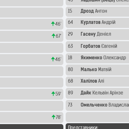
43
Явдошин (Бець)
Олекс
15
Дрозд
Антон
64
Курлатов
Андрій
46'
29
Гасену
Деніел
67'
63
Горбатов
Євгеній
18
Якименко
Олександр
46'
80
Малько
Матвій
68
Халілов
Алі
89
Дайк
Кельвін Арінзе
59'
73
Омельченко
Владисл
78'
Представники: