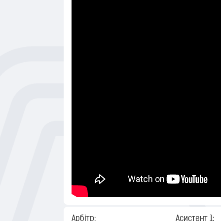
Арбітр:
Асистент 1: