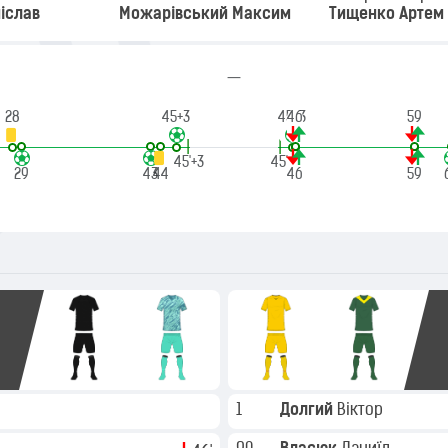
іслав
Можарівський Максим
Тищенко Артем
—
28
45+3
45+3
46
59
|
|
45'+3
45'
29
43
44
46
59
1
Долгий
Віктор