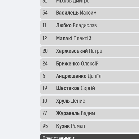
31
Міхєєв
Дмитро
54
Василець
Максим
11
Любко
Владислав
12
Малакі
Олексій
20
Харжевський
Петро
24
Бриженко
Олексій
6
Андрющенко
Даніїл
19
Шестаков
Сергій
10
Хруль
Денис
77
Журавель
Вадим
95
Кузик
Роман