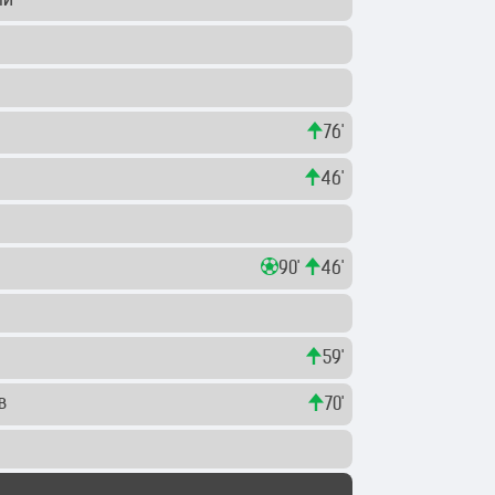
ій
76'
46'
90'
46'
59'
ав
70'