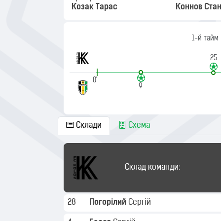
Козак Тарас
Коннов Стан
1-й тайм
25
|
0'
9
Склади
Схема
Склад команди:
28
Погорілий
Сергій