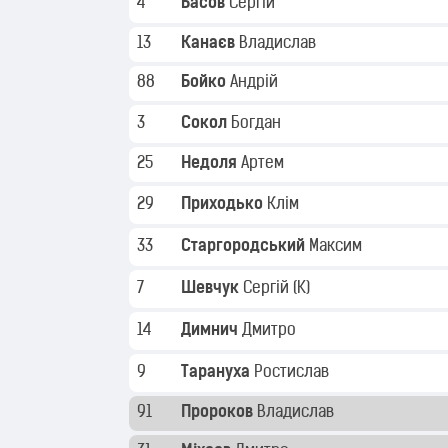
4
Басов
Сергій
13
Канаєв
Владислав
88
Бойко
Андрій
3
Сокол
Богдан
25
Недоля
Артем
29
Приходько
Клім
33
Старгородський
Максим
7
Шевчук
Сергій
(K)
14
Димнич
Дмитро
9
Тарануха
Ростислав
91
Пророков
Владислав