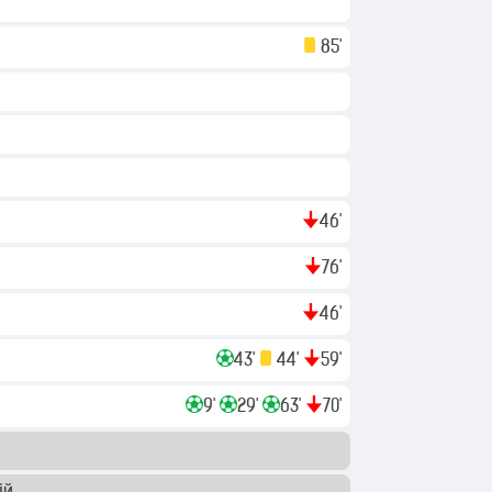
85'
46'
76'
в
46'
43'
44'
59'
9'
29'
63'
70'