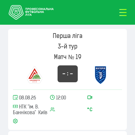
Перша ліга
3-й тур
Матч № 19
– : –
08.08.26
12:00
НТК "ім. В.
Баннікова" Київ