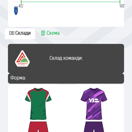
|
|
45'
90'
Склади
Схема
Склад команди:
Форма: