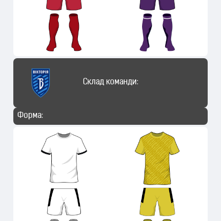
Склад команди:
Форма: