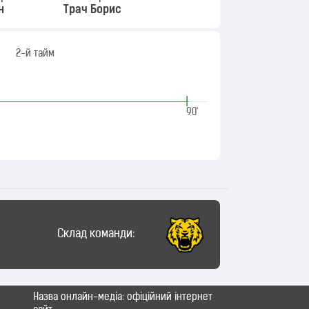
н
Трач Борис
2-й тайм
|
90'
Склад команди:
Назва онлайн-медіа: офіційний інтернет