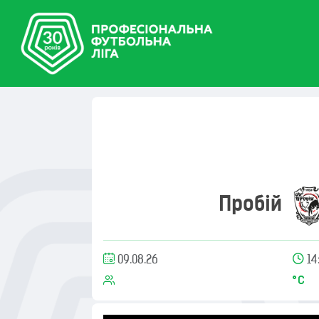
Пробій
09.08.26
14