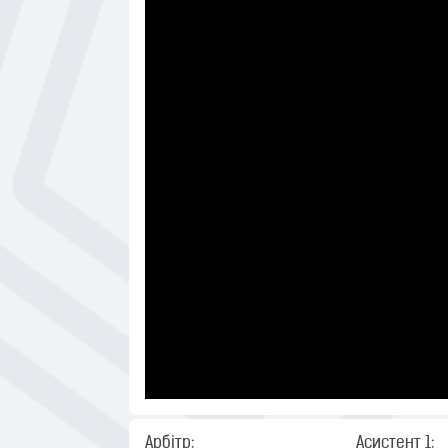
Арбітр:
Асистент 1: