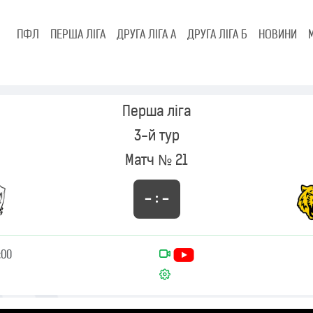
ПФЛ
ПЕРША ЛІГА
ДРУГА ЛІГА А
ДРУГА ЛІГА Б
НОВИНИ
Перша ліга
3-й тур
Матч № 21
– : –
:00