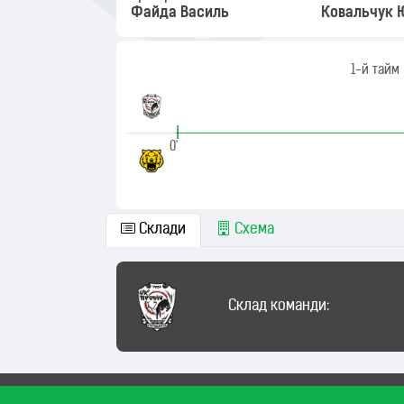
Файда Василь
Ковальчук 
1-й тайм
|
0'
Склади
Схема
Склад команди: