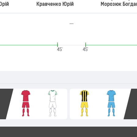
Юрій
Кравченко Юрій
Морозюк Богда
—
|
|
45'
45'