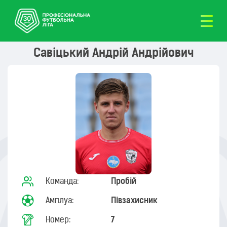
Савіцький Андрій Андрійович
Команда:
Пробій
Амплуа:
Півзахисник
Номер:
7