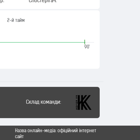
р:
Спостерігач:
2-й тайм
|
90'
Склад команди:
Назва онлайн-медіа: офіційний інтернет
сайт