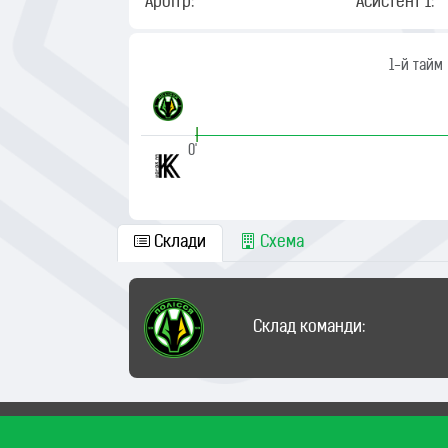
Арбітр:
Асистент 1:
1-й тайм
|
0'
Склади
Схема
Склад команди: