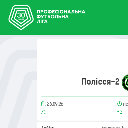
Полісся-2
26.09.26
не