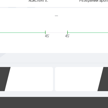
Асистент 2:
Резервний арбіт
—
|
|
45'
45'