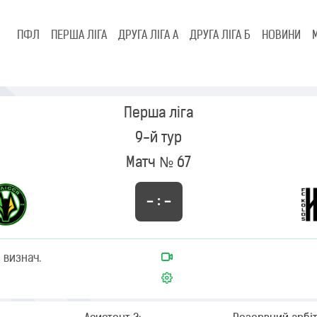
ПФЛ
ПЕРША ЛІГА
ДРУГА ЛІГА А
ДРУГА ЛІГА Б
НОВИНИ
Перша ліга
9-й тур
Матч № 67
– : –
 визнач.