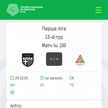
Перша ліга
13-й тур
Матч № 100
– : –
24.10.26
не визнач.
Арбітр: