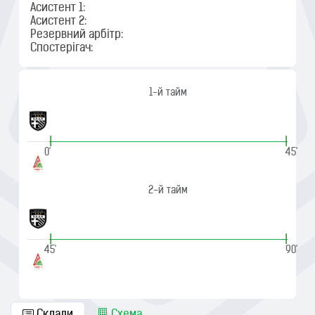
Асистент 1:
Асистент 2:
Резервний арбітр:
Спостерігач:
1-й тайм
|
|
0'
45'
2-й тайм
|
|
45'
90'