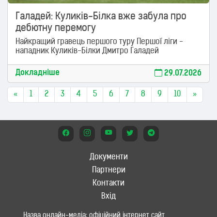
Галадей: Куликів-Білка вже забула про
дебютну перемогу
Найкращий гравець першого туру Першої ліги -
нападник Куликів-Білки Дмитро Галадей
Докладніше
29.07.2026
«
1
2
3
4
5
6
7
8
9
10
»
Документи
Партнери
Контакти
Вхід
Назва онлайн-медіа: офіційний інтернет сайт