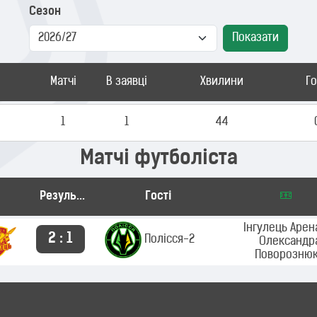
Сезон
Показати
Матчі
В заявці
Хвилини
Г
1
1
44
Матчі футболіста
Результат
Гості
Інгулець Арена
2 : 1
Полісся-2
Олександр
Поворозню