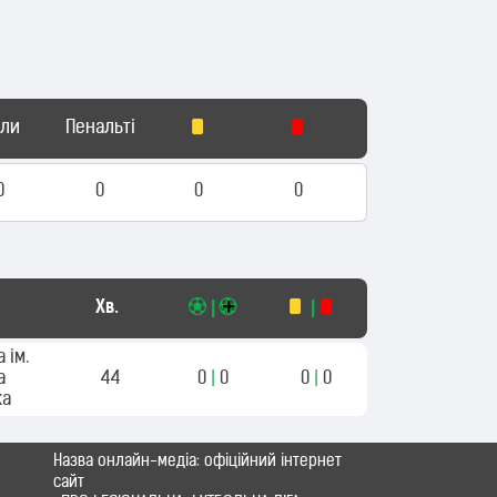
оли
Пенальті
0
0
0
0
Хв.
|
|
 ім.
а
44
0
|
0
0
|
0
ка
Назва онлайн-медіа: офіційний інтернет
сайт