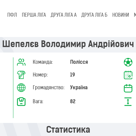
ПФЛ
ПЕРША ЛІГА
ДРУГА ЛІГА А
ДРУГА ЛІГА Б
НОВИНИ
Шепелєв Володимир Андрійович
Команда:
Полісся
Номер:
19
Громадянство:
Україна
Вага:
82
Статистика