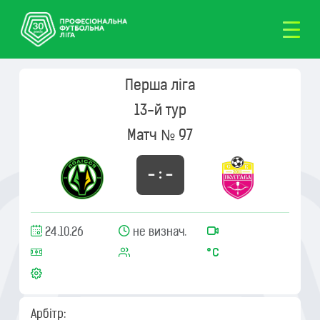
Перша ліга
13-й тур
Матч № 97
– : –
24.10.26
не визнач.
Арбітр: