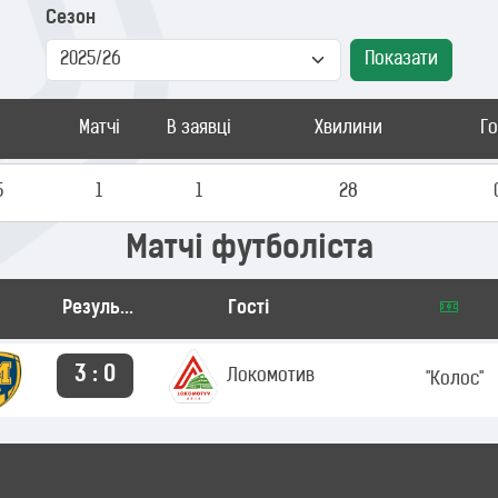
Сезон
Показати
Матчі
В заявці
Хвилини
Г
5
1
1
28
Матчі футболіста
Результат
Гості
3 : 0
Локомотив
"Колос"