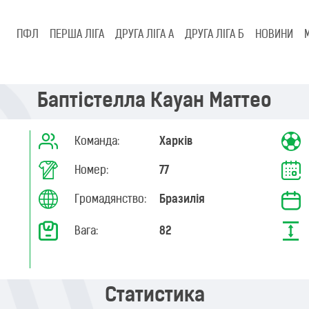
ПФЛ
ПЕРША ЛІГА
ДРУГА ЛІГА А
ДРУГА ЛІГА Б
НОВИНИ
Баптістелла Кауан Маттео
Команда:
Харків
Номер:
77
Громадянство:
Бразилія
Вага:
82
Статистика