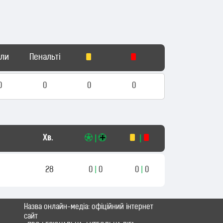
оли
Пенальті
0
0
0
0
Хв.
|
|
28
0
|
0
0
|
0
Назва онлайн-медіа: офіційний інтернет
сайт