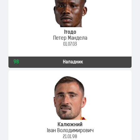
Ітодо
Петер Мандела
01.07.03
98
Нападник
Калюжний
Іван Володимирович
21.01.98