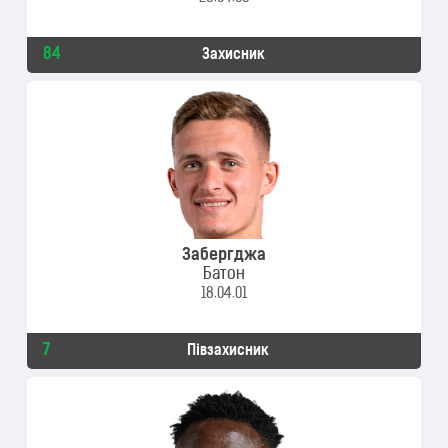
84
Захисник
Забергджа
Батон
18.04.01
7
Півзахисник