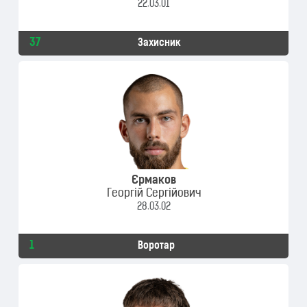
22.03.01
37
Захисник
Єрмаков
Георгій Сергійович
28.03.02
1
Воротар