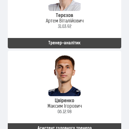
Терєхов
Артем Віталійович
31.03.92
Тренер-аналітик
Цвіренко
Максим Ігорович
06.12.98
Асистент головного тренера