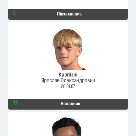
5
Півзахисник
Карпізін
Ярослав Олександрович
28.01.07
73
Нападник