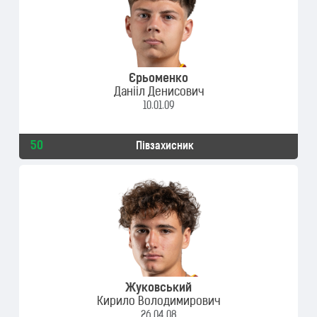
Єрьоменко
Данііл Денисович
10.01.09
50
Півзахисник
Жуковський
Кирило Володимирович
26.04.08