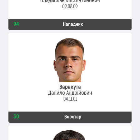
Владислав Костянтинович
09.02.09
94
Нападник
Варакута
Данило Андрійович
04.11.01
30
Воротар