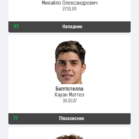
Михайло Олександрович
27.01.09
93
Нападник
Баптістелла
Кауан Маттео
30.10.07
77
Півзахисник