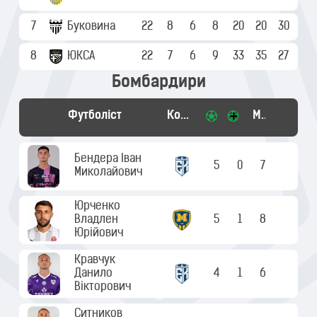
7
Буковина
22
8
6
8
20
20
30
8
ЮКСА
22
7
6
9
33
35
27
Бомбардири
Футболіст
Команда
Матчі
Бендера Іван
5
0
7
Миколайович
Юрченко
Владлен
5
1
8
Юрійович
Кравчук
Данило
4
1
6
Вікторович
Ситников