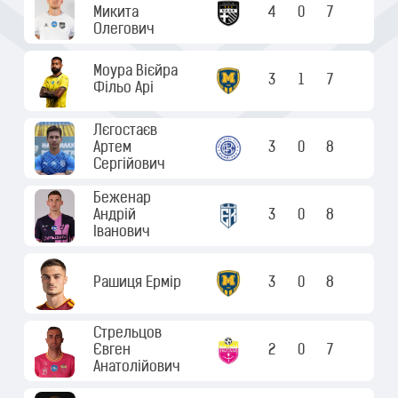
Микита
4
0
7
Олегович
Моура Вієйра
3
1
7
Фільо Арі
Лєгостаєв
Артем
3
0
8
Сергійович
Беженар
Андрій
3
0
8
Іванович
Рашиця Ермір
3
0
8
Стрельцов
Євген
2
0
7
Анатолійович