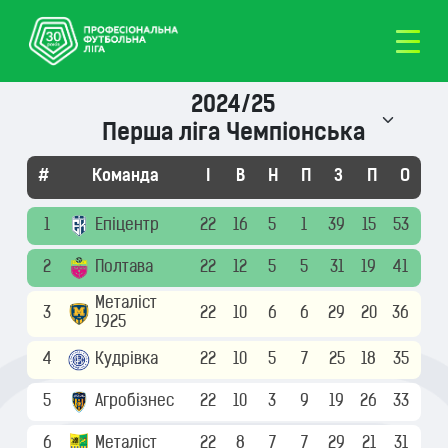
2024/25
Перша ліга Чемпіонська
#
Команда
І
В
Н
П
З
П
О
1
Епіцентр
22
16
5
1
39
15
53
2
Полтава
22
12
5
5
31
19
41
Металіст
3
22
10
6
6
29
20
36
1925
4
Кудрівка
22
10
5
7
25
18
35
5
Агробізнес
22
10
3
9
19
26
33
6
Металіст
22
8
7
7
29
21
31