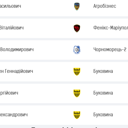
асильович
Агробізнес
Віталійович
Фенікс-Маріупо
 Володимирович
Чорноморець-2
ен Геннадійович
Буковина
ргійович
Буковина
лександрович
Буковина