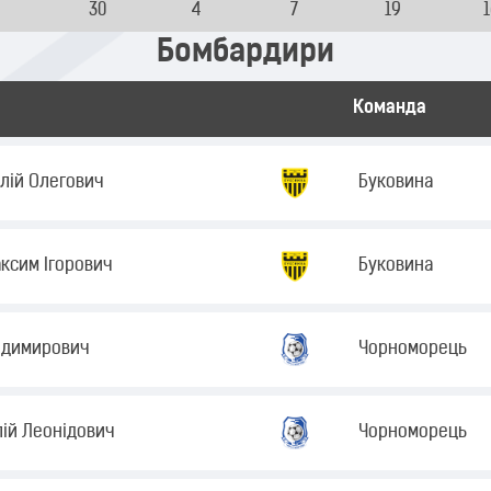
30
4
7
19
Бомбардири
Команда
лій Олегович
Буковина
ксим Ігорович
Буковина
одимирович
Чорноморець
лій Леонідович
Чорноморець