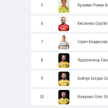
5
Кузьмин Роман В
6
Кисленко Сергій 
7
Герич Владислав
8
Підлепенець Євг
9
Бойчук Богдан Се
10
Кожушко Олег О