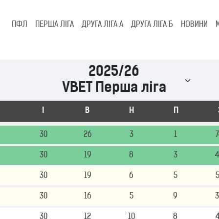
ПФЛ
ПЕРША ЛІГА
ДРУГА ЛІГА А
ДРУГА ЛІГА Б
НОВИНИ
2025/26
VBET Перша ліга
І
В
Н
П
30
26
3
1
30
19
8
3
30
19
6
5
30
16
5
9
30
12
10
8