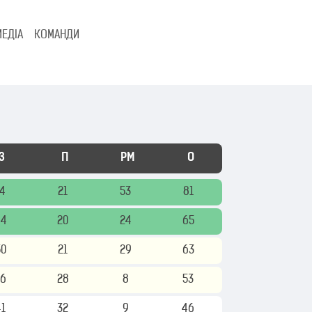
МЕДІА
КОМАНДИ
З
П
РМ
О
74
21
53
81
44
20
24
65
50
21
29
63
36
28
8
53
41
32
9
46