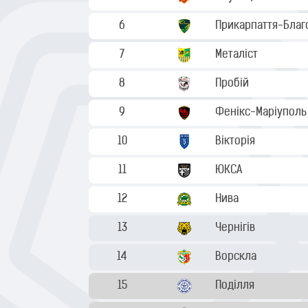
6
Прикарпаття-Благ
7
Металіст
8
Пробій
9
Фенікс-Маріуполь
10
Вікторія
11
ЮКСА
12
Нива
13
Чернігів
14
Ворскла
15
Поділля