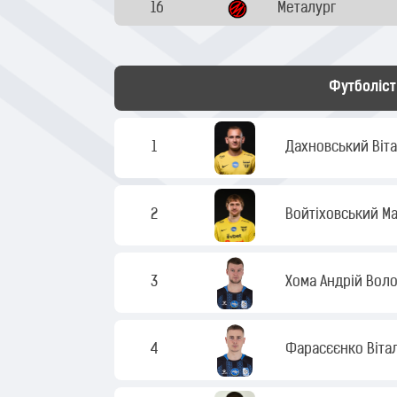
16
Металург
Футболіст
1
Дахновський Віта
2
Войтіховський Ма
3
Хома Андрій Вол
4
Фарасєєнко Віта