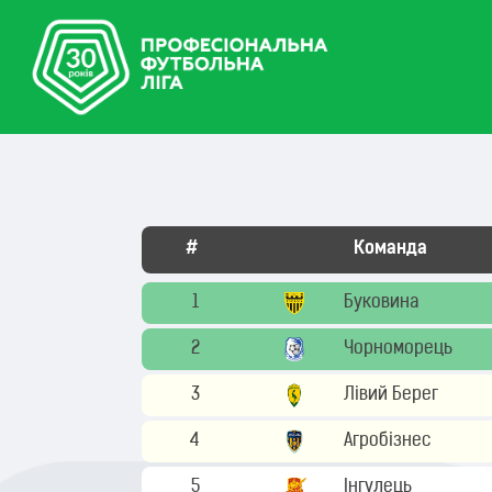
#
Команда
1
Буковина
2
Чорноморець
3
Лівий Берег
4
Агробізнес
5
Інгулець