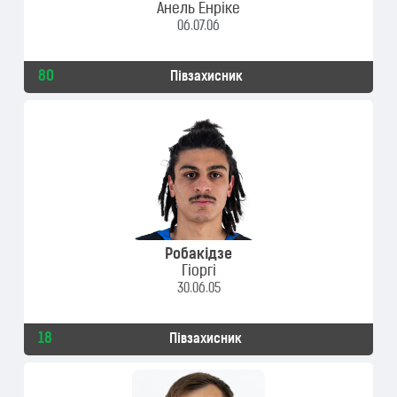
Анель Енріке
06.07.06
80
Півзахисник
Робакідзе
Гіоргі
30.06.05
18
Півзахисник