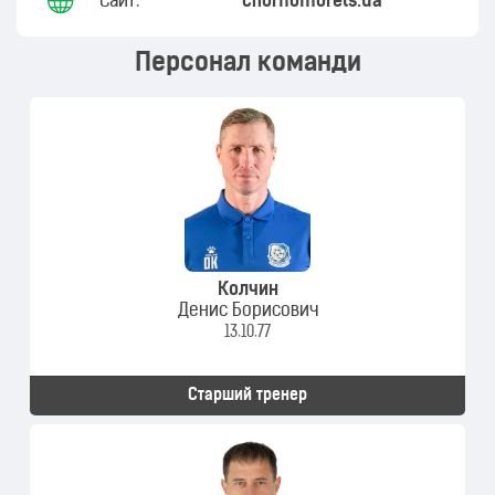
Сайт:
chornomorets.ua
Персонал команди
Колчин
Денис Борисович
13.10.77
Старший тренер