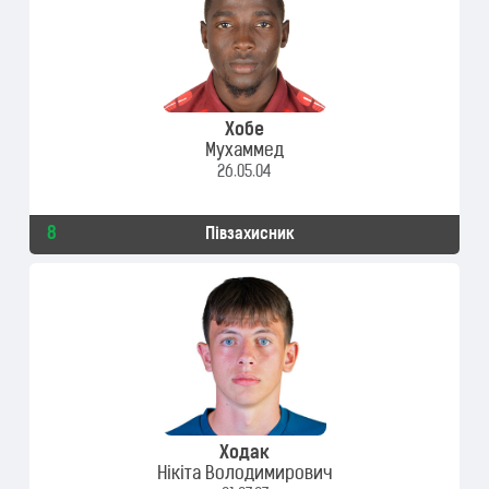
Хобе
Мухаммед
26.05.04
8
Півзахисник
Ходак
Нікіта Володимирович