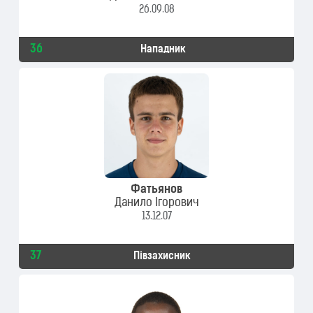
26.09.08
36
Нападник
Фатьянов
Данило Ігорович
13.12.07
37
Півзахисник