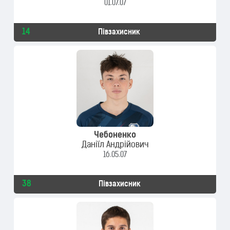
01.07.07
14
Півзахисник
Чебоненко
Даніїл Андрійович
16.05.07
38
Півзахисник