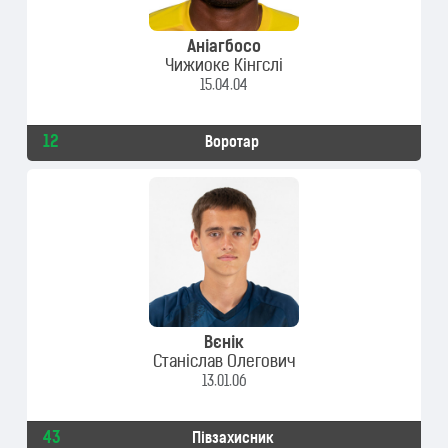
Аніагбосо
Чижиоке Кінгслі
15.04.04
12
Воротар
Вєнік
Станіслав Олегович
13.01.06
43
Півзахисник