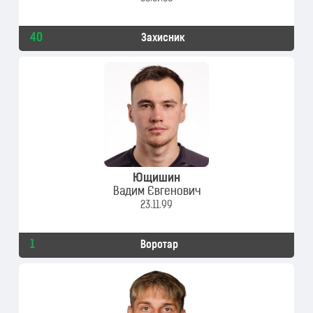
40
Захисник
Ющишин
Вадим Євгенович
23.11.99
1
Воротар