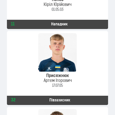
Попов
Кіріл Юрійович
01.05.03
11
Нападник
Присяжнюк
Артем Ігорович
17.07.05
32
Півзахисник