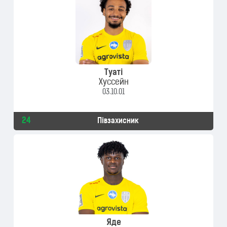
Туаті
Хуссейн
03.10.01
24
Півзахисник
Яде