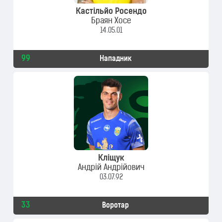
Кастільйо Росендо
Браян Хосе
14.05.01
99
Нападник
Кліщук
Андрій Андрійович
03.07.92
33
Воротар