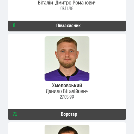
Віталій-Дмитро Романович
07.11.98
8
Півзахисник
Хмеловський
Данило Віталійович
27.05.99
71
Воротар