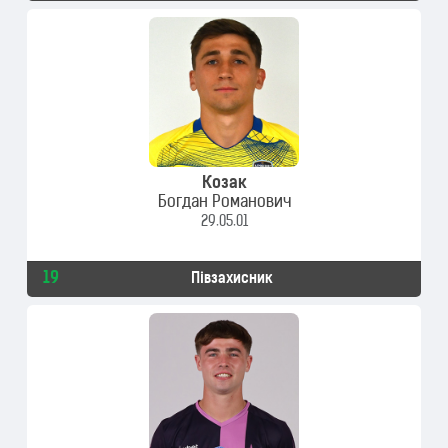
Козак
Богдан Романович
29.05.01
19
Півзахисник