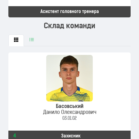
Асистент головного тренера
Склад команди
Басовський
Данило Олександрович
03.01.02
4
Захисник