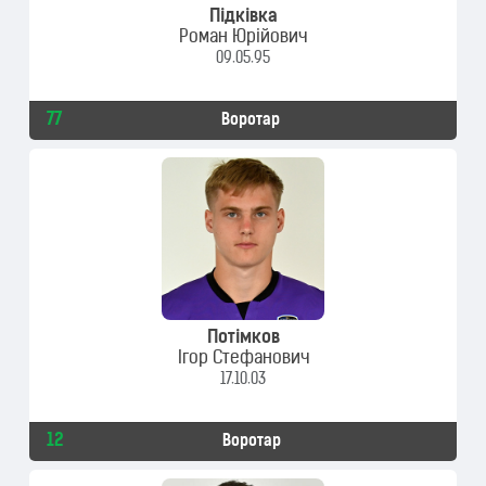
Підківка
Роман Юрійович
09.05.95
77
Воротар
Потімков
Ігор Стефанович
17.10.03
12
Воротар