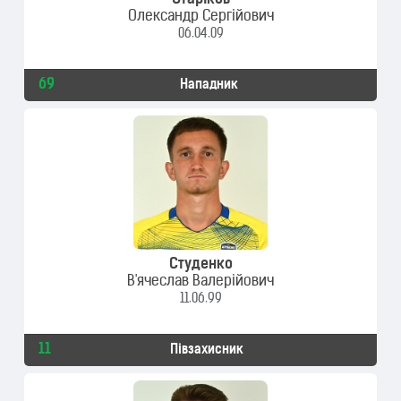
Старіков
Олександр Сергійович
06.04.09
69
Нападник
Студенко
В'ячеслав Валерійович
11.06.99
11
Півзахисник