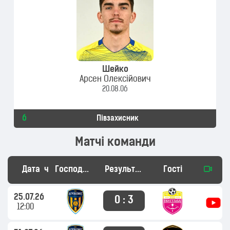
Шейко
Арсен Олексійович
20.08.06
6
Півзахисник
Матчі команди
Дата
час
Господарі
Результат
Гості
25.07.26
0 : 3
12:00