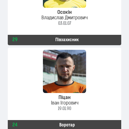
Осокін
Владислав Дмитрович
03.01.07
29
Півзахисник
Піцан
Іван Ігорович
19.01.90
24
Воротар