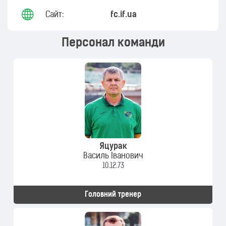
Сайт:
fc.if.ua
Персонал команди
Яцурак
Василь Іванович
10.12.73
Головний тренер