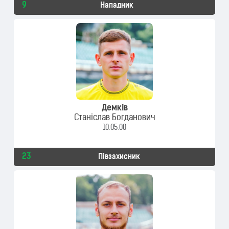
9
Нападник
Демків
Станіслав Богданович
10.05.00
23
Півзахисник