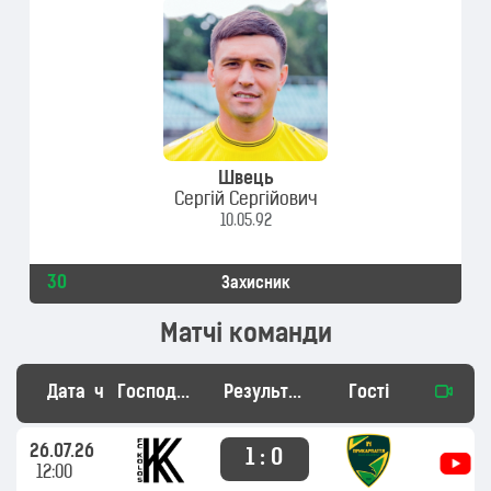
Швець
Сергій Сергійович
10.05.92
30
Захисник
Матчі команди
Дата
час
Господарі
Результат
Гості
26.07.26
1 : 0
12:00