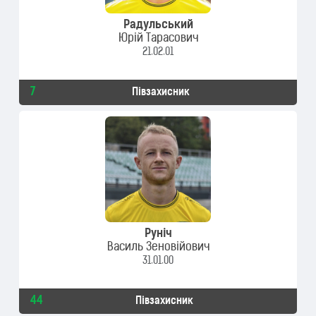
Радульський
Юрій Тарасович
21.02.01
7
Півзахисник
Руніч
Василь Зеновійович
31.01.00
44
Півзахисник