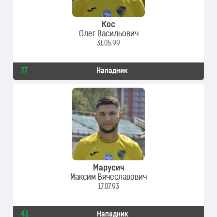
Кос
Олег Васильович
31.05.99
77
Нападник
Марусич
Максим Вячеславович
17.07.93
41
Нападник