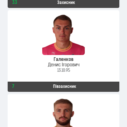
33
Захисник
Галенков
Денис Ігорович
13.10.95
7
Півзахисник